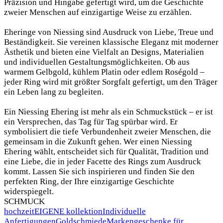
Präzision und Hingabe gefertigt wird, um die Geschichte
zweier Menschen auf einzigartige Weise zu erzählen.
Eheringe von Niessing sind Ausdruck von Liebe, Treue und
Beständigkeit. Sie vereinen klassische Eleganz mit moderner
Ästhetik und bieten eine Vielfalt an Designs, Materialien
und individuellen Gestaltungsmöglichkeiten. Ob aus
warmem Gelbgold, kühlem Platin oder edlem Roségold –
jeder Ring wird mit größter Sorgfalt gefertigt, um den Träger
ein Leben lang zu begleiten.
Ein Niessing Ehering ist mehr als ein Schmuckstück – er ist
ein Versprechen, das Tag für Tag spürbar wird. Er
symbolisiert die tiefe Verbundenheit zweier Menschen, die
gemeinsam in die Zukunft gehen. Wer einen Niessing
Ehering wählt, entscheidet sich für Qualität, Tradition und
eine Liebe, die in jeder Facette des Rings zum Ausdruck
kommt. Lassen Sie sich inspirieren und finden Sie den
perfekten Ring, der Ihre einzigartige Geschichte
widerspiegelt.
SCHMUCK
hochzeit
EIGENE kollektion
Individuelle
Anfertigungen
Goldschmiede
Marken
geschenke für