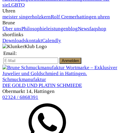
sie
LGBTQ
Uhren
meister singer
holzkern
Rolf Cremer
hattingen uhren
Brune
Über uns
Philosophie
leistungen
blog
News
faq
shop
shortlinks
Downloads
kontakt
Calendly
Email:
Schmuckmanufaktur
DIE GOLD UND PLATIN SCHMIEDE
Obermarkt 14, Hattingen
02324 / 6868391