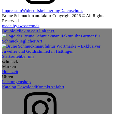
Impressum
Widerrufsbeleherung
Datenschutz
Brune Schmuckmanufaktur Copyright 2026 © All Rights
Reserved
made by twoseconds
Double-click to edit link text.
Startseite
über uns
schmuck
Marken
Hochzeit
Uhren
Leistungen
shop
Katalog Download
Kontakt
Anfahrt